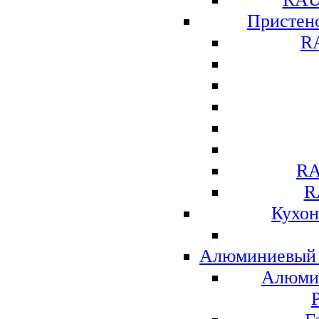
Присте
R
RA
R
Кухо
Алюминиевый 
Алюми