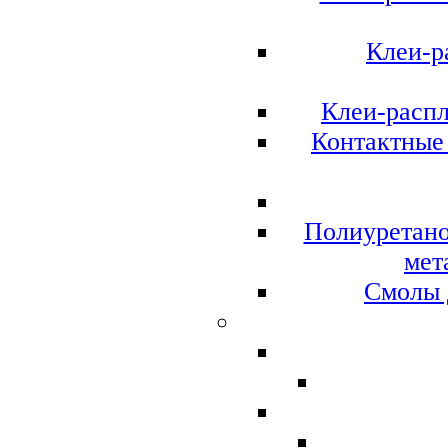
Клеи-р
Клеи-расп
Контактные 
Полиуретано
мет
Смолы 