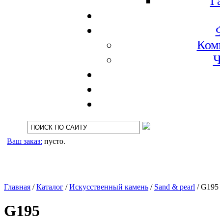
Г
Ком
Ч
Ваш заказ:
пусто.
Главная
/
Каталог
/
Искусственный камень
/
Sand & pearl
/
G195
G195