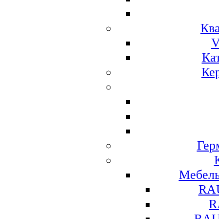
Ква
V
Ка
Ке
Гер
Мебел
RA
R
RAU