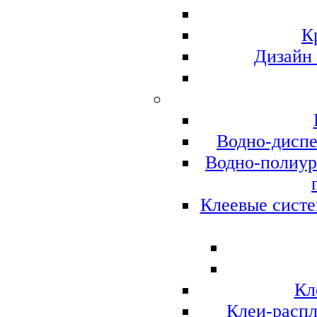
К
Дизайн
Водно-диспе
Водно-полиур
Клеевые систе
Кл
Клеи-распл