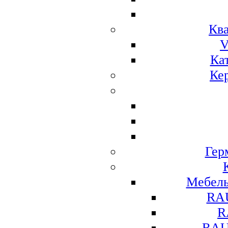
Ква
V
Ка
Ке
Гер
Мебел
RA
R
RAU