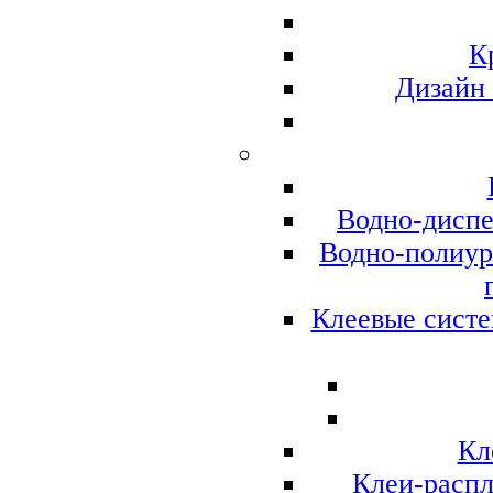
К
Дизайн
Водно-диспе
Водно-полиур
Клеевые систе
Кл
Клеи-распл