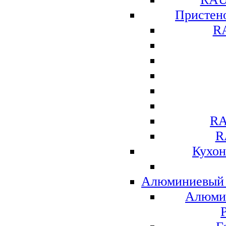
Присте
R
RA
R
Кухо
Алюминиевый 
Алюми