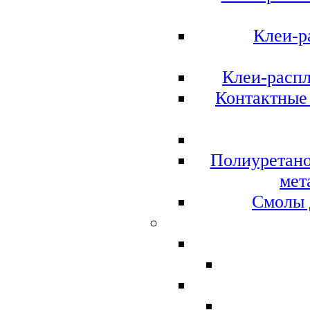
Клеи-р
Клеи-расп
Контактные 
Полиуретано
мет
Смолы 