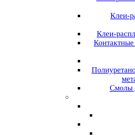
Клеи-р
Клеи-расп
Контактные 
Полиуретано
мет
Смолы 