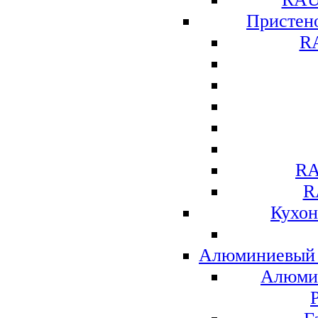
Присте
R
RA
R
Кухо
Алюминиевый 
Алюми