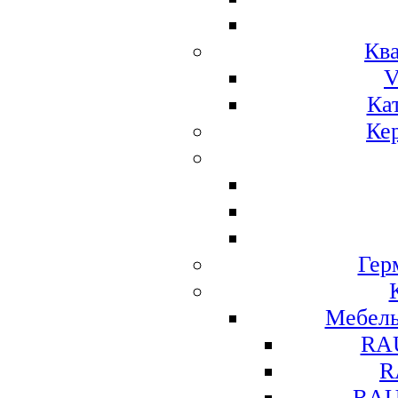
Ква
V
Ка
Ке
Гер
Мебел
RA
R
RAU