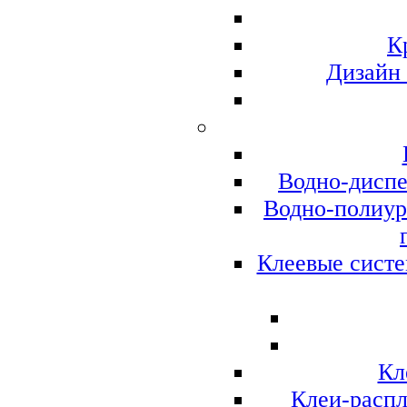
К
Дизайн
Водно-диспе
Водно-полиур
Клеевые систе
Кл
Клеи-распл