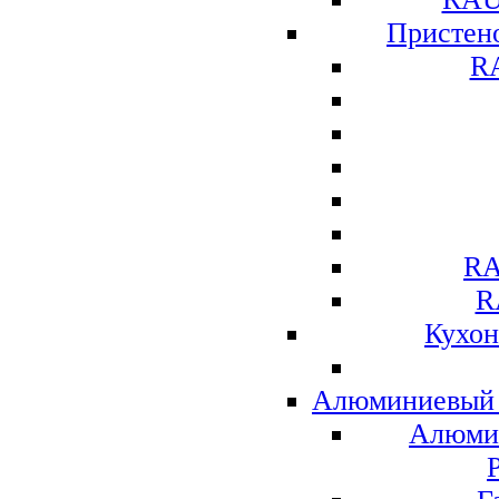
Присте
R
RA
R
Кухо
Алюминиевый 
Алюми