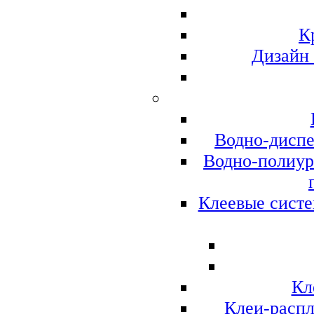
К
Дизайн
Водно-диспе
Водно-полиур
Клеевые систе
Кл
Клеи-распл