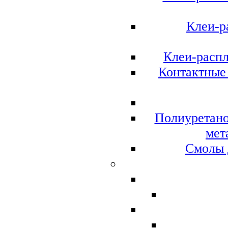
Клеи-р
Клеи-расп
Контактные 
Полиуретано
мет
Смолы 