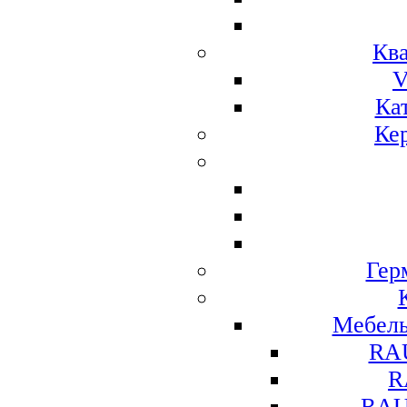
Ква
V
Ка
Ке
Гер
Мебел
RA
R
RAU