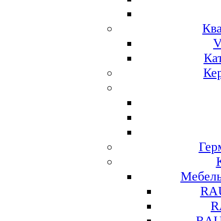
Ква
V
Ка
Ке
Гер
Мебел
RA
R
RAU