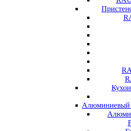
Присте
R
RA
R
Кухо
Алюминиевый 
Алюми