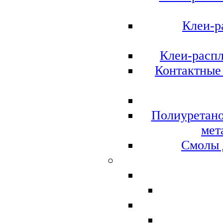
Клеи-р
Клеи-расп
Контактные 
Полиуретано
мет
Смолы 