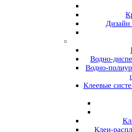
К
Дизайн
Водно-диспе
Водно-полиур
Клеевые систе
Кл
Клеи-распл